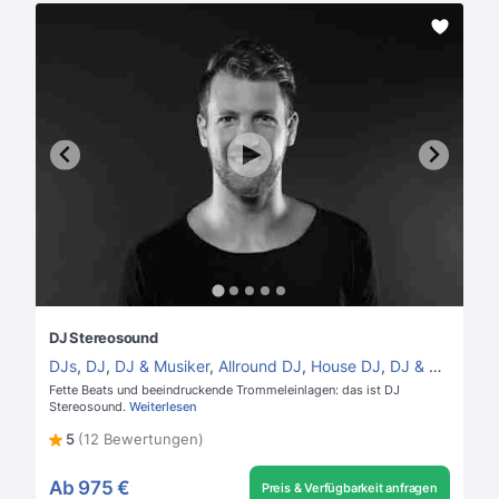
DJ Stereosound
DJs
,
DJ
,
DJ & Musiker
,
Allround DJ
,
House DJ
,
DJ & Perkussion
Fette Beats und beeindruckende Trommeleinlagen: das ist DJ
Stereosound.
Weiterlesen
5
(12 Bewertungen)
Ab
975 €
Preis & Verfügbarkeit anfragen