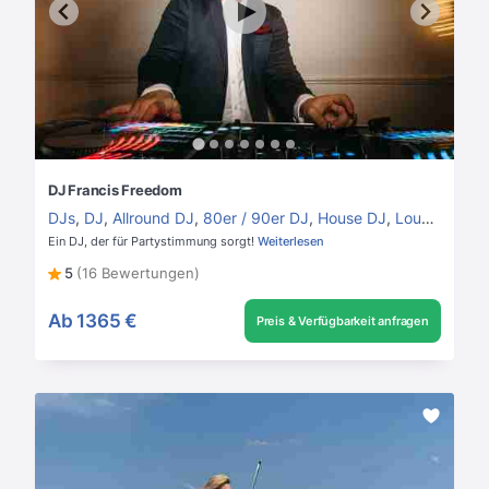
DJ Francis Freedom
DJs
,
DJ
,
Allround DJ
,
80er / 90er DJ
,
House DJ
,
Lounge DJ
Ein DJ, der für Partystimmung sorgt!
Weiterlesen
5
(16 Bewertungen)
Ab
1365 €
Preis & Verfügbarkeit anfragen