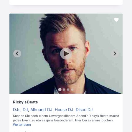
Ricky's Beats
DJs
,
DJ
,
Allround DJ
,
House DJ
,
Disco DJ
Suchen Sie nach einem Unvergesslichem Abend? Ricky’s Beats macht
jedes Event zu etwas ganz Besonderem. Hier bei Evenses buchen.
Weiterlesen