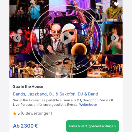
Sax in the House
Bands
,
Jazzband
,
DJ & Saxofon
,
DJ & Band
Sax in the House: Die perfekte Fusion aus DJ, Saxophon, Vocals &
Live-Percussion für unvergessliche Events!
Weiterlesen
5
(6 Bewertungen)
Ab
2300 €
Preis & Verfügbarkeit anfragen