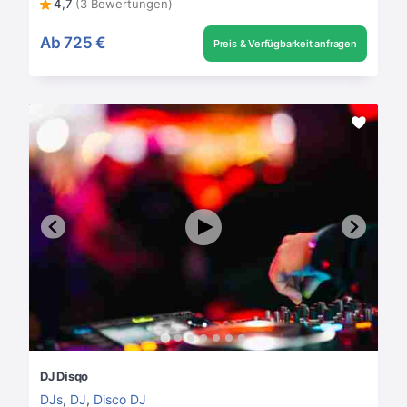
4,7
(3 Bewertungen)
Ab
725 €
Preis & Verfügbarkeit anfragen
DJ Disqo
DJs
,
DJ
,
Disco DJ