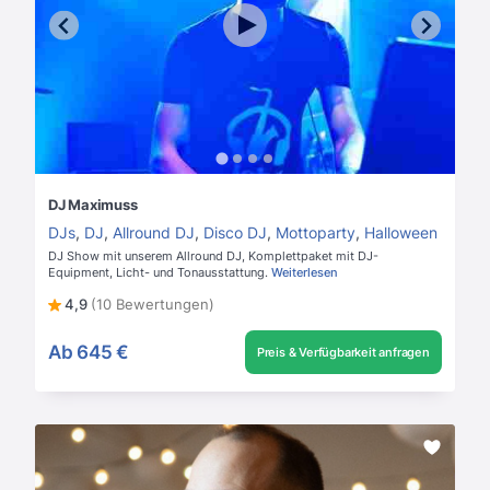
DJ Maximuss
DJs
,
DJ
,
Allround DJ
,
Disco DJ
,
Mottoparty
,
Halloween
DJ Show mit unserem Allround DJ, Komplettpaket mit DJ-
Equipment, Licht- und Tonausstattung.
Weiterlesen
4,9
(10 Bewertungen)
Ab
645 €
Preis & Verfügbarkeit anfragen