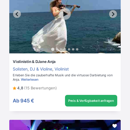
Violinistin & DJane Anja
Solisten
,
DJ & Violine
,
Violinist
Erleben Sie die zauberhafte Musik und die virtuose Darbietung von
Anja.
Weiterlesen
4,8
(15 Bewertungen)
Ab
945 €
Preis & Verfügbarkeit anfragen