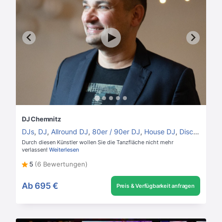
DJ Chemnitz
DJs
,
DJ
,
Allround DJ
,
80er / 90er DJ
,
House DJ
,
Disco DJ
Durch diesen Künstler wollen Sie die Tanzfläche nicht mehr
verlassen!
Weiterlesen
5
(6 Bewertungen)
Ab
695 €
Preis & Verfügbarkeit anfragen