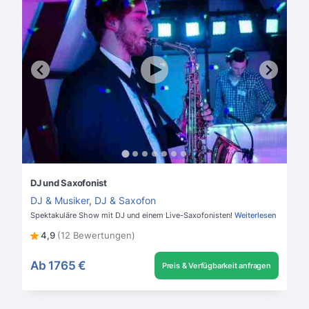
DJ und Saxofonist
DJ & Musiker
,
DJ & Saxofon
Spektakuläre Show mit DJ und einem Live-Saxofonisten!
Weiterlesen
4,9
(12 Bewertungen)
Ab
1765 €
Preis & Verfügbarkeit anfragen