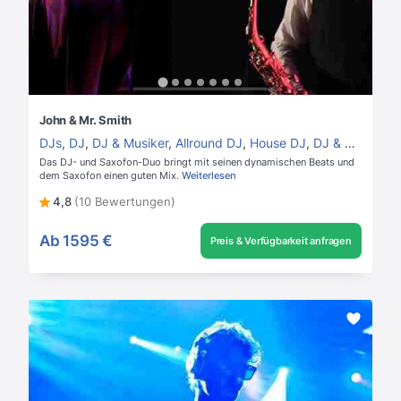
John & Mr. Smith
DJs
,
DJ
,
DJ & Musiker
,
Allround DJ
,
House DJ
,
DJ & Saxofon
Das DJ- und Saxofon-Duo bringt mit seinen dynamischen Beats und
dem Saxofon einen guten Mix.
Weiterlesen
4,8
(10 Bewertungen)
Ab
1595 €
Preis & Verfügbarkeit anfragen