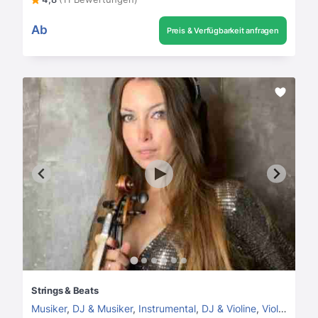
Ab
Preis & Verfügbarkeit anfragen
Strings & Beats
Musiker
,
DJ & Musiker
,
Instrumental
,
DJ & Violine
,
Violinist