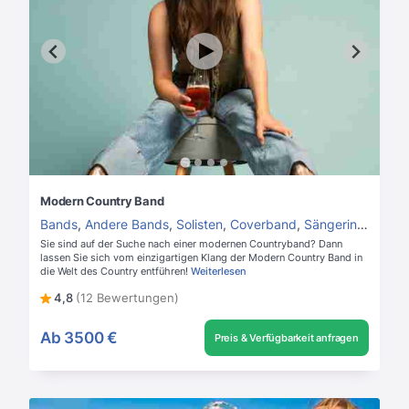
Modern Country Band
Bands
,
Andere Bands
,
Solisten
,
Coverband
,
Sängerin
,
Hochze
Sie sind auf der Suche nach einer modernen Countryband? Dann
lassen Sie sich vom einzigartigen Klang der Modern Country Band in
die Welt des Country entführen!
Weiterlesen
4,8
(12 Bewertungen)
Ab
3500 €
Preis & Verfügbarkeit anfragen