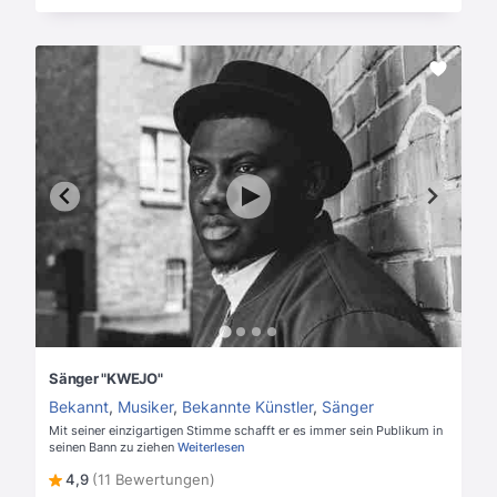
Sänger "KWEJO"
Bekannt
,
Musiker
,
Bekannte Künstler
,
Sänger
Mit seiner einzigartigen Stimme schafft er es immer sein Publikum in
seinen Bann zu ziehen
Weiterlesen
4,9
(11 Bewertungen)