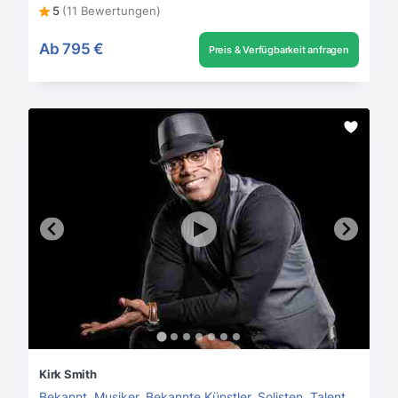
5
(11 Bewertungen)
Ab
795 €
Preis & Verfügbarkeit anfragen
Kirk Smith
Bekannt
,
Musiker
,
Bekannte Künstler
,
Solisten
,
Talentshow Kandidaten