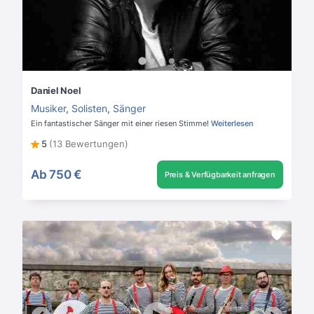
Daniel Noel
Musiker
,
Solisten
,
Sänger
Ein fantastischer Sänger mit einer riesen Stimme!
Weiterlesen
5
(13 Bewertungen)
Ab
750 €
Preis & Verfügbarkeit anfragen