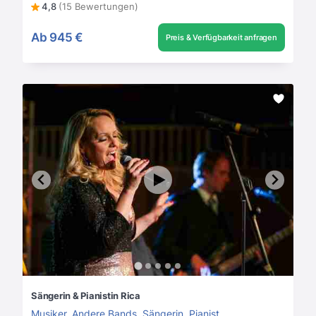
4,8
(15 Bewertungen)
Ab
945 €
Preis & Verfügbarkeit anfragen
Sängerin & Pianistin Rica
Musiker
,
Andere Bands
,
Sängerin
,
Pianist