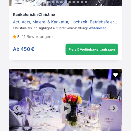
Karikaturistin Christine
Act
,
Acts
,
Malerei & Karikatur
,
Hochzeit
,
Betriebsfeier
,
Private
Christine als Ihr Highlight auf Ihrer Veranstaltung!
Weiterlesen
5
(11 Bewertungen)
Ab
450 €
Preis & Verfügbarkeit anfragen