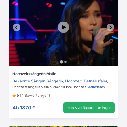
Hochzeitssängerin Malin
Bekannte Sänger
,
Sängerin
,
Hochzeit
,
Betriebsfeier
,
Private P
Hochzeitssängerin Malin buchen für Ihre Hochzeit!
Weiterlesen
5
(4 Bewertungen)
Ab
1870 €
Preis & Verfügbarkeit anfragen