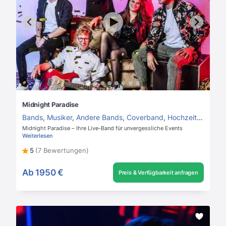
Midnight Paradise
Bands
,
Musiker
,
Andere Bands
,
Coverband
,
Hochzeit
,
Betrieb
Midnight Paradise – Ihre Live-Band für unvergessliche Events
Weiterlesen
5
(7 Bewertungen)
Ab
1950 €
Preis & Verfügbarkeit anfragen