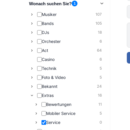
Wonach suchen Sie?
1
Musiker
107
Bands
105
DJs
18
Orchester
6
Act
64
Casino
6
Technik
5
Foto & Video
5
Bekannt
24
Extras
16
Bewertungen
11
Mobiler Service
5
Service
0