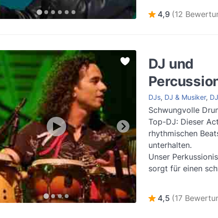
E...
Weiterlesen
4,9
(12 Bewertu
DJ und
Percussion
DJs
,
DJ & Musiker
,
DJ
Schwungvolle Drum
Top-DJ: Dieser Act
rhythmischen Beat
unterhalten.
Unser Perkussioni
sorgt für einen sc
Liveauftritt! An di
besonderen Act mi.
4,5
(17 Bewertu
Weiterlesen