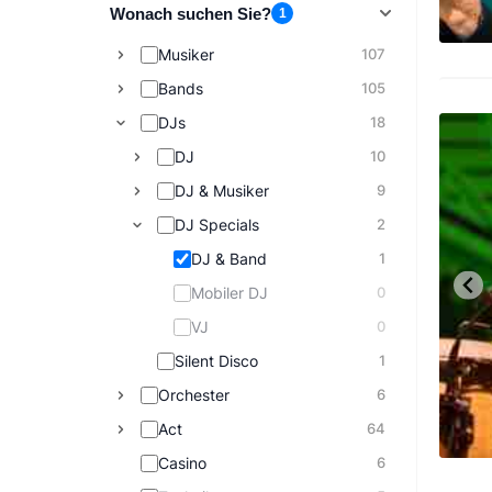
Wonach suchen Sie?
1
Musiker
107
Bands
105
DJs
18
DJ
10
DJ & Musiker
9
DJ Specials
2
DJ & Band
1
Mobiler DJ
0
VJ
0
Silent Disco
1
Orchester
6
Act
64
Casino
6