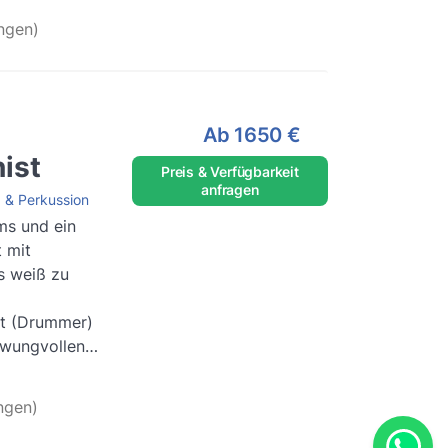
ngen)
Ab
1650 €
ist
Preis & Verfügbarkeit
anfragen
 & Perkussion
s und ein
 mit
s weiß zu
st (Drummer)
hwungvollen
esen
..
ngen)