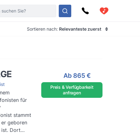
Sortieren nach:
Relevanteste zuerst
AGE
Ab
865 €
ist
Preis & Verfügbarkeit
inem
anfragen
onisten für
?
onist stammt
 er geboren
ist. Dort
musikalische