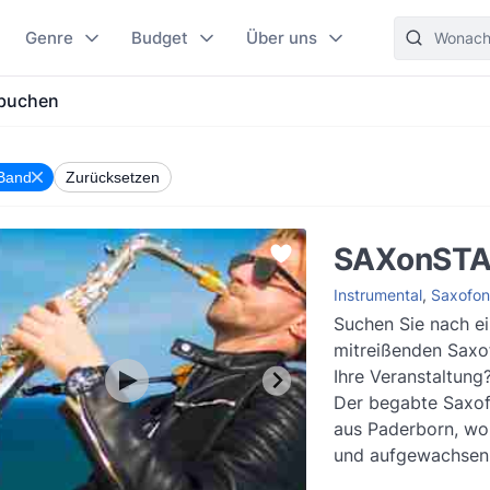
Genre
Budget
Über uns
 buchen
Band
Zurücksetzen
SAXonST
Instrumental
,
Saxofon
Suchen Sie nach e
mitreißenden Saxof
Ihre Veranstaltung
Der begabte Saxof
aus Paderborn, wo
und aufgewachsen 
sammelte er erste 