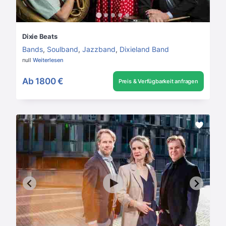
Dixie Beats
Bands
,
Soulband
,
Jazzband
,
Dixieland Band
null
Weiterlesen
Ab
1800 €
Preis & Verfügbarkeit anfragen