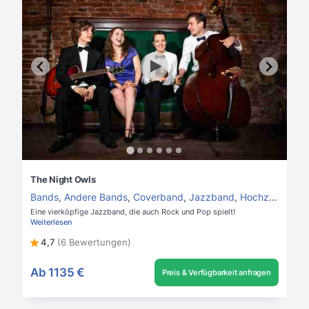
The Night Owls
Bands
,
Andere Bands
,
Coverband
,
Jazzband
,
Hochzeitsband
Eine vierköpfige Jazzband, die auch Rock und Pop spielt!
Weiterlesen
4,7
(6 Bewertungen)
Ab
1135 €
Preis & Verfügbarkeit anfragen