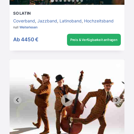
SO LATIN
Coverband
,
Jazzband
,
Latinoband
,
Hochzeitsband
null
Weiterlesen
Ab
4450 €
Preis & Verfügbarkeit anfragen