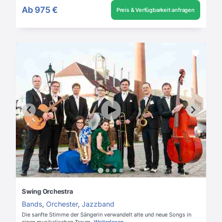
Ab
975 €
Preis & Verfügbarkeit anfragen
Swing Orchestra
Bands
,
Orchester
,
Jazzband
Die sanfte Stimme der Sängerin verwandelt alte und neue Songs in
einen musikalischen Traum.
Weiterlesen