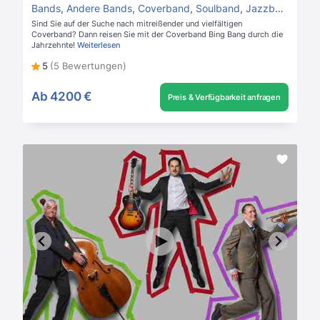
Bands
,
Andere Bands
,
Coverband
,
Soulband
,
Jazzband
,
Hoc
Sind Sie auf der Suche nach mitreißender und vielfältigen
Coverband? Dann reisen Sie mit der Coverband Bing Bang durch die
Jahrzehnte!
Weiterlesen
5
(5 Bewertungen)
Ab
4200 €
Preis & Verfügbarkeit anfragen