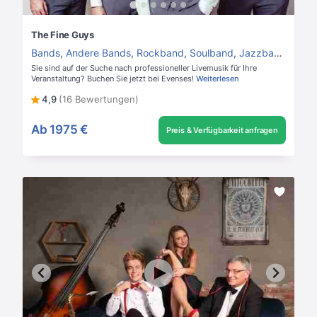
The Fine Guys
Bands
,
Andere Bands
,
Rockband
,
Soulband
,
Jazzband
,
Hoch
Sie sind auf der Suche nach professioneller Livemusik für Ihre
Veranstaltung? Buchen Sie jetzt bei Evenses!
Weiterlesen
4,9
(16 Bewertungen)
Ab
1975 €
Preis & Verfügbarkeit anfragen