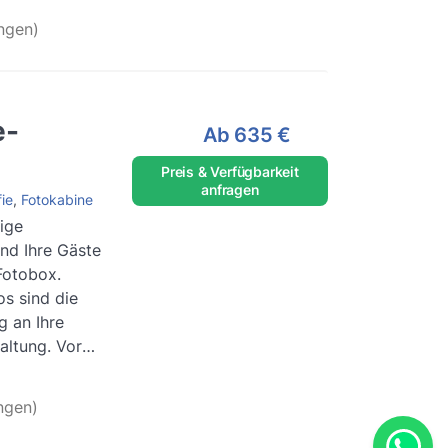
ngen)
e-
Ab
635 €
Preis & Verfügbarkeit
anfragen
ie
,
Fotokabine
ige
nd Ihre Gäste
Fotobox.
os sind die
g an Ihre
altung. Vor
ten...
ngen)