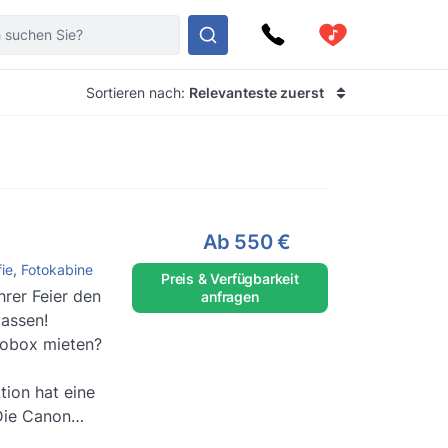
Sortieren nach:
Relevanteste zuerst
Ab
550 €
ie
,
Fotokabine
Preis & Verfügbarkeit
hrer Feier den
anfragen
passen!
tobox mieten?
ion hat eine
liefert ...