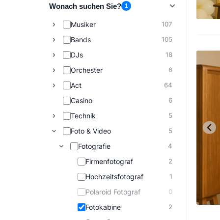
Wonach suchen Sie?
1
Musiker
107
Bands
105
DJs
18
Orchester
6
Act
64
Casino
6
Technik
5
Foto & Video
5
Fotografie
4
Firmenfotograf
2
Hochzeitsfotograf
1
Polaroid Fotograf
0
Fotokabine
2