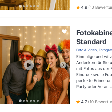
Weiterlesen
4,9
(10 Bewertu
Fotokabin
Standard
Foto & Video
,
Fotograf
Einmalige und witz
Andenken für Sie u
mit Fotos aus der 
Eindrucksvolle Fot
perfekte Erinnerun
Party oder Veranst
allem, wenn Sie mit
Weiterlesen
4,7
(10 Bewertu