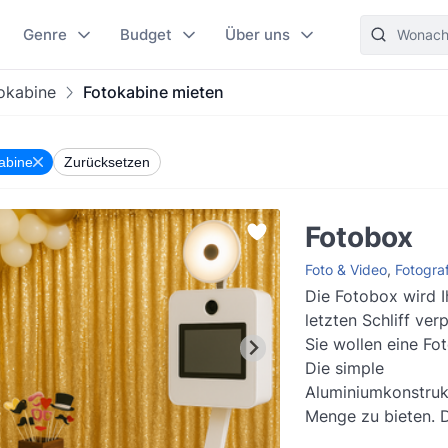
Genre
Budget
Über uns
okabine
Fotokabine mieten
abine
Zurücksetzen
Fotobox
Foto & Video
,
Fotograf
Die Fotobox wird I
letzten Schliff ver
Sie wollen eine Fo
Die simple
Aluminiumkonstrukt
Menge zu bieten. Die Canon
Spiegelreflexkamera 