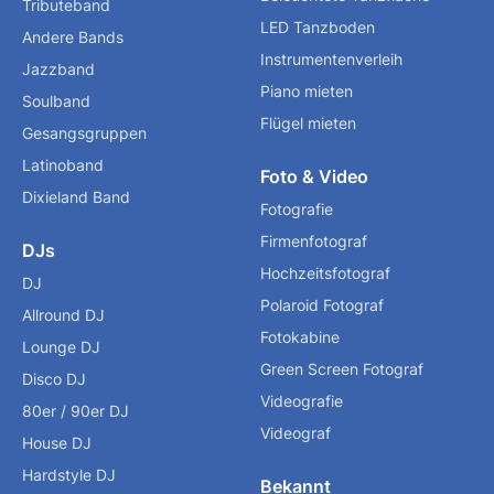
Tributeband
LED Tanzboden
Andere Bands
Instrumentenverleih
Jazzband
Piano mieten
Soulband
Flügel mieten
Gesangsgruppen
Latinoband
Foto & Video
Dixieland Band
Fotografie
Firmenfotograf
DJs
Hochzeitsfotograf
DJ
Polaroid Fotograf
Allround DJ
Fotokabine
Lounge DJ
Green Screen Fotograf
Disco DJ
Videografie
80er / 90er DJ
Videograf
House DJ
Hardstyle DJ
Bekannt