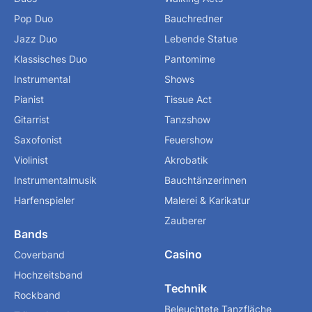
Pop Duo
Bauchredner
Jazz Duo
Lebende Statue
Klassisches Duo
Pantomime
Instrumental
Shows
Pianist
Tissue Act
Gitarrist
Tanzshow
Saxofonist
Feuershow
Violinist
Akrobatik
Instrumentalmusik
Bauchtänzerinnen
Harfenspieler
Malerei & Karikatur
Zauberer
Bands
Casino
Coverband
Hochzeitsband
Technik
Rockband
Beleuchtete Tanzfläche