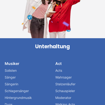
Unterhaltung
Musiker
Act
Solisten
Acts
Sänger
Wahrsager
Sängerin
Stelzenläufer
Schlagersänger
Schauspieler
Hintergrundmusik
Moderator
Duos
Walking Acts