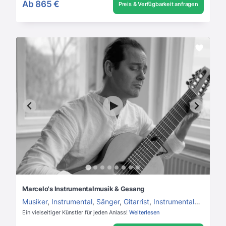
Ab
865 €
Preis & Verfügbarkeit anfragen
Marcelo's Instrumentalmusik & Gesang
Musiker
,
Instrumental
,
Sänger
,
Gitarrist
,
Instrumentalmusik
,
Hi
Ein vielseitiger Künstler für jeden Anlass!
Weiterlesen