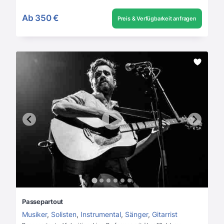
Ab
350 €
Preis & Verfügbarkeit anfragen
Passepartout
Musiker
,
Solisten
,
Instrumental
,
Sänger
,
Gitarrist