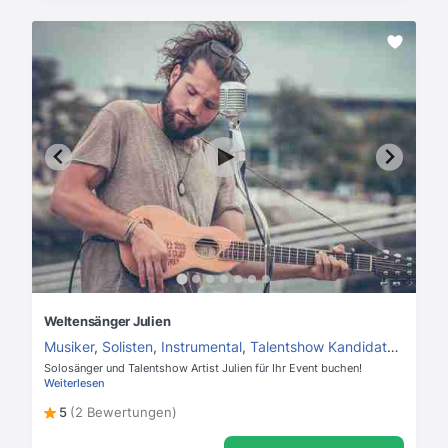
Weltensänger Julien
Musiker
,
Solisten
,
Instrumental
,
Talentshow Kandidaten
,
Beka
Solosänger und Talentshow Artist Julien für Ihr Event buchen!
Weiterlesen
5
(2 Bewertungen)