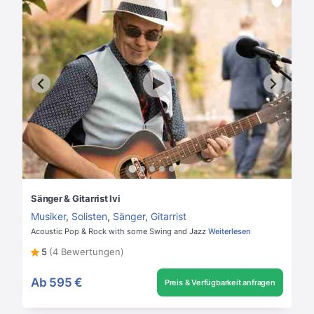
Sänger & Gitarrist Ivi
Musiker
,
Solisten
,
Sänger
,
Gitarrist
Acoustic Pop & Rock with some Swing and Jazz
Weiterlesen
5
(4 Bewertungen)
Ab
595 €
Preis & Verfügbarkeit anfragen