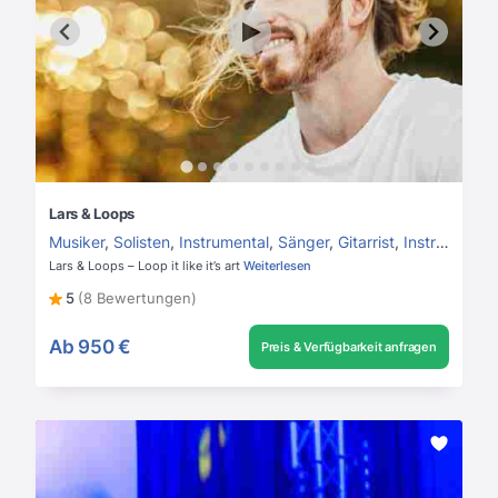
Lars & Loops
Musiker
,
Solisten
,
Instrumental
,
Sänger
,
Gitarrist
,
Instrumentalmusik
Lars & Loops – Loop it like it’s art
Weiterlesen
5
(8 Bewertungen)
Ab
950 €
Preis & Verfügbarkeit anfragen