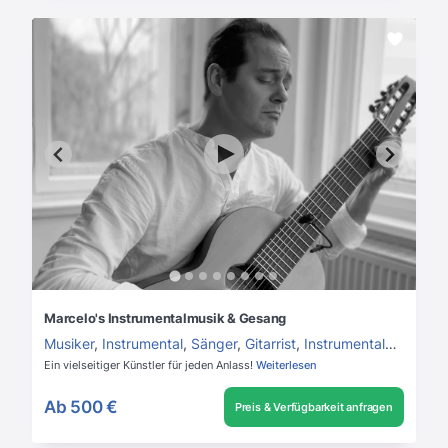
Marcelo's Instrumentalmusik & Gesang
Musiker
,
Instrumental
,
Sänger
,
Gitarrist
,
Instrumentalmusik
,
Hi
Ein vielseitiger Künstler für jeden Anlass!
Weiterlesen
Ab
500 €
Preis & Verfügbarkeit anfragen