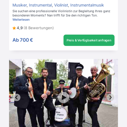
Musiker
,
Instrumental
,
Violinist
,
Instrumentalmusik
Sie suchen eine professionelle Violinistin zur Begleitung Ihres ganz
besonderen Moments? Nan trifft für Sie den richtigen Ton.
Weiterlesen
4,9
(8 Bewertungen)
Ab
700 €
Preis & Verfügbarkeit anfragen