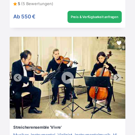
5
(5 Bewertungen)
Ab
550 €
Preis & Verfügbarkeit anfragen
Streicherensemble 'Vivre'
Musiker
,
Instrumental
,
Violinist
,
Instrumentalmusik
,
Hintergrundmusik