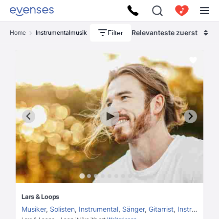
Relevanteste zuerst
Filter
Home
Instrumentalmusik
Lars & Loops
Musiker
,
Solisten
,
Instrumental
,
Sänger
,
Gitarrist
,
Instrumentalmusik