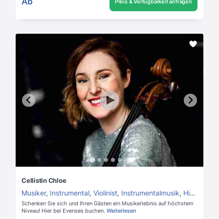
Ab
Preis & Verfügbarkeit anfragen
Cellistin Chloe
Musiker
,
Instrumental
,
Violinist
,
Instrumentalmusik
,
Hintergrundmusik
Schenken Sie sich und Ihren Gästen ein Musikerlebnis auf höchstem
Niveau! Hier bei Evenses buchen.
Weiterlesen