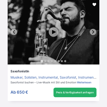
SaxofonistIn
Musiker
,
Solisten
,
Instrumental
,
Saxofonist
,
Instrumentalmusik
Saxofonist buchen – Live-Musik mit Stil und Emotion
Weiterlesen
Ab
650 €
Preis & Verfügbarkeit anfragen