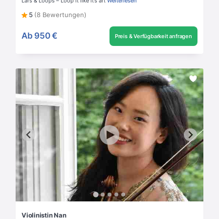
Lars & Loops – Loop it like it’s art
Weiterlesen
5
(8 Bewertungen)
Ab
950 €
Preis & Verfügbarkeit anfragen
Violinistin Nan