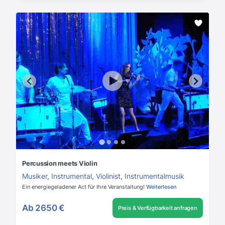
Percussion meets Violin
Musiker
,
Instrumental
,
Violinist
,
Instrumentalmusik
Ein energiegeladener Act für Ihre Veranstaltung!
Weiterlesen
Ab
2650 €
Preis & Verfügbarkeit anfragen