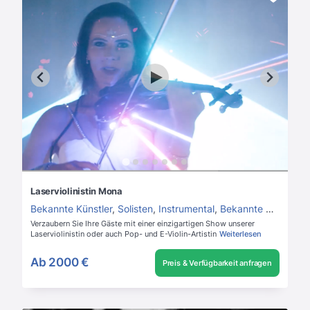
Laserviolinistin Mona
Bekannte Künstler
,
Solisten
,
Instrumental
,
Bekannte Musiker
,
V
Verzaubern Sie Ihre Gäste mit einer einzigartigen Show unserer
Laserviolinistin oder auch Pop- und E-Violin-Artistin
Weiterlesen
Ab
2000 €
Preis & Verfügbarkeit anfragen