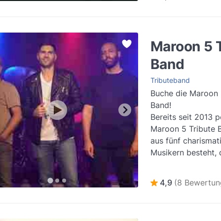
Maroon 5 
Band
Tributeband
Buche die Maroon 
Band!
Bereits seit 2013 
Maroon 5 Tribute 
aus fünf charismat
Musikern besteht, 
weltbekannten kali
Pop-Band M...
Wei
4,9
(8 Bewertun