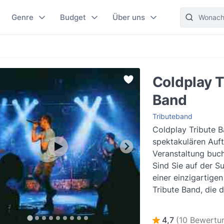
Genre
Budget
Über uns
Coldplay T
Band
Tributeband
Coldplay Tribute B
spektakulären Auftr
Veranstaltung buc
Sind Sie auf der S
einer einzigartige
Tribute Band, die d
Stimmung auf Ihre..
4,7
(10 Bewertu