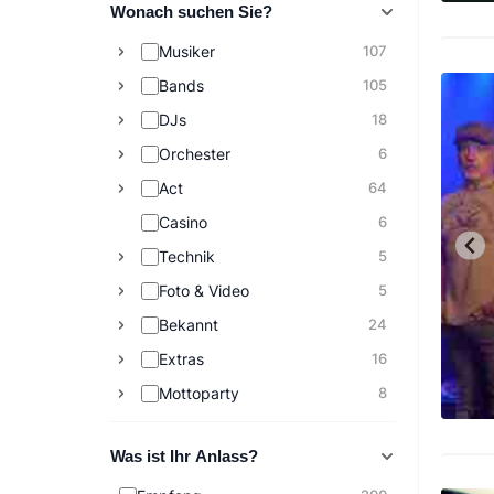
Wonach suchen Sie?
Musiker
107
Bands
105
DJs
18
Orchester
6
Act
64
Casino
6
Technik
5
Foto & Video
5
Bekannt
24
Extras
16
Mottoparty
8
Was ist Ihr Anlass?