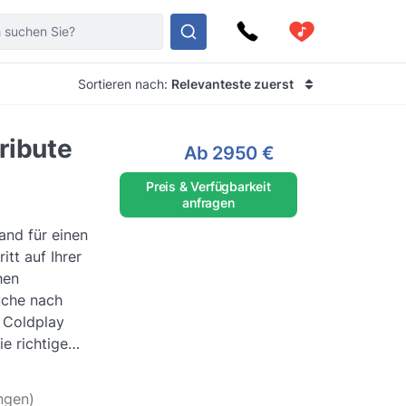
Sortieren nach:
Relevanteste zuerst
ribute
Ab
2950 €
Preis & Verfügbarkeit
anfragen
and für einen
itt auf Ihrer
hen
uche nach
n Coldplay
ie richtige
.
Weiterlesen
ngen)