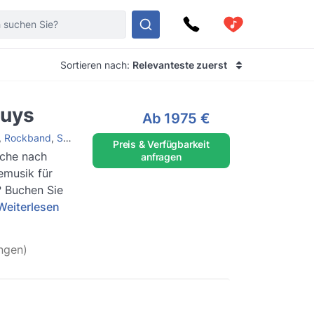
Sortieren nach:
Relevanteste zuerst
Guys
Ab
1975 €
,
Rockband
,
Soulband
,
Jazzband
,
Hochzeitsband
Preis & Verfügbarkeit
uche nach
anfragen
emusik für
? Buchen Sie
Weiterlesen
ngen)