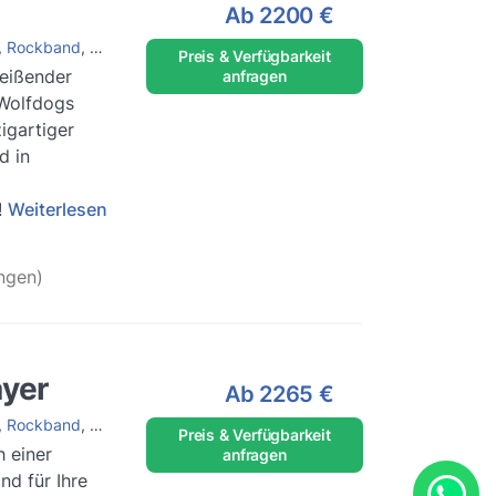
Ab
2200 €
,
Rockband
,
Coverband
,
Hochzeitsband
Preis & Verfügbarkeit
reißender
anfragen
 Wolfdogs
igartiger
d in
!
Weiterlesen
ngen)
ayer
Ab
2265 €
,
Rockband
,
Coverband
Preis & Verfügbarkeit
 einer
anfragen
nd für Ihre