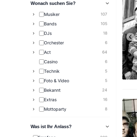
Wonach suchen Sie?
Musiker
107
Bands
105
DJs
18
Orchester
6
Act
64
Casino
6
Technik
5
Foto & Video
5
Bekannt
24
Extras
16
Mottoparty
8
Was ist Ihr Anlass?