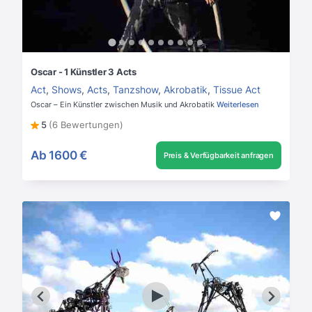
Oscar - 1 Künstler 3 Acts
Act
,
Shows
,
Acts
,
Tanzshow
,
Akrobatik
,
Tissue Act
Oscar – Ein Künstler zwischen Musik und Akrobatik
Weiterlesen
5
(6 Bewertungen)
Ab
1600 €
Preis & Verfügbarkeit anfragen