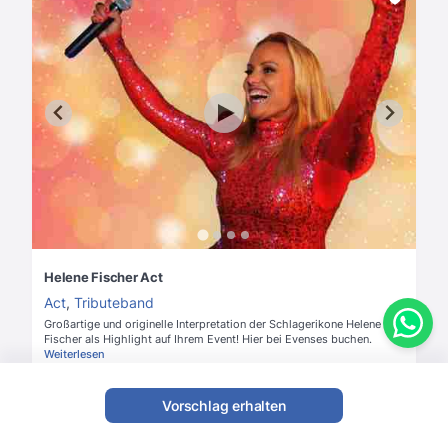
Helene Fischer Act
Act
,
Tributeband
Großartige und originelle Interpretation der Schlagerikone Helene
Fischer als Highlight auf Ihrem Event! Hier bei Evenses buchen.
Weiterlesen
4,9
(6 Bewertungen)
Vorschlag erhalten
Ab
1500 €
Preis & Verfügbarkeit anfragen