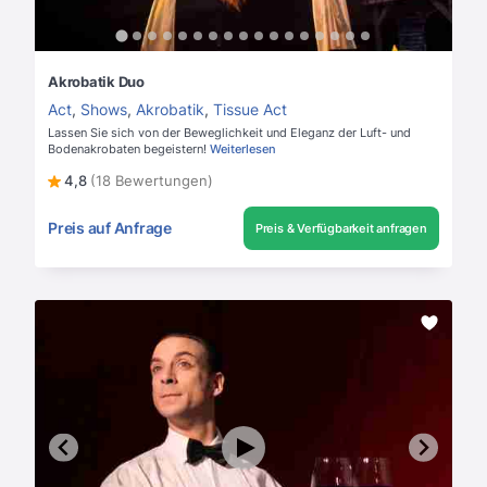
Akrobatik Duo
Act
,
Shows
,
Akrobatik
,
Tissue Act
Lassen Sie sich von der Beweglichkeit und Eleganz der Luft- und
Bodenakrobaten begeistern!
Weiterlesen
4,8
(18 Bewertungen)
Preis auf Anfrage
Preis & Verfügbarkeit anfragen