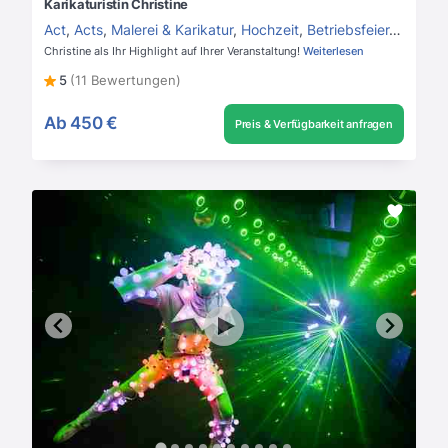
Karikaturistin Christine
Act
,
Acts
,
Malerei & Karikatur
,
Hochzeit
,
Betriebsfeier
,
Private
Christine als Ihr Highlight auf Ihrer Veranstaltung!
Weiterlesen
5
(11 Bewertungen)
Ab
450 €
Preis & Verfügbarkeit anfragen