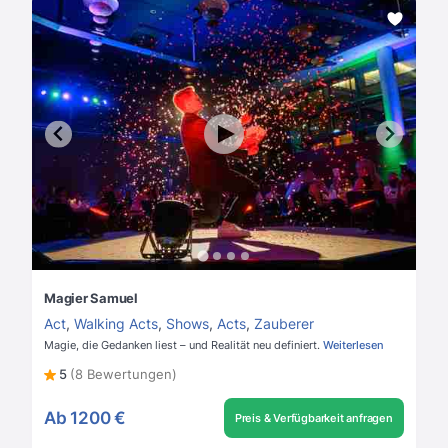
Magier Samuel
Act
,
Walking Acts
,
Shows
,
Acts
,
Zauberer
Magie, die Gedanken liest – und Realität neu definiert.
Weiterlesen
5
(8 Bewertungen)
Ab
1200 €
Preis & Verfügbarkeit anfragen