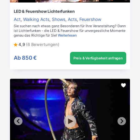
LED & Feuershow Lichterfunken
Act
,
Walking Acts
,
Shows
,
Acts
,
Feuershow
Sie suchen nach etwas ganz Besonderen für Ihre Veranstaltung? Dann
ist Lichterfunken - die LED & Feuershow für unvergessliche Momente
genau das Richtige für Sie!
Weiterlesen
4,9
(6 Bewertungen)
Ab
850 €
Preis & Verfügbarkeit anfragen