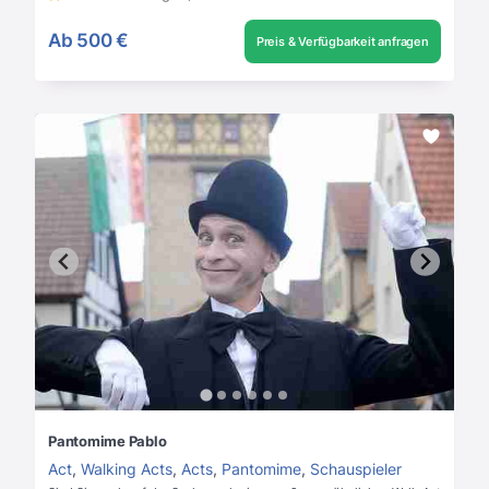
Ab
500 €
Preis & Verfügbarkeit anfragen
Pantomime Pablo
Act
,
Walking Acts
,
Acts
,
Pantomime
,
Schauspieler