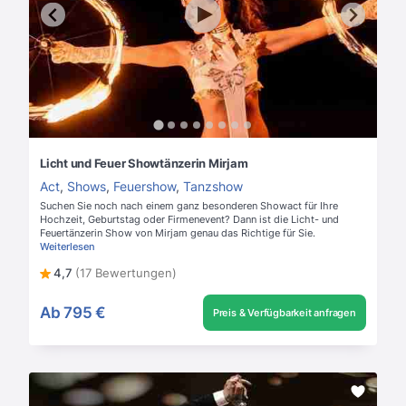
Licht und Feuer Showtänzerin Mirjam
Act
,
Shows
,
Feuershow
,
Tanzshow
Suchen Sie noch nach einem ganz besonderen Showact für Ihre
Hochzeit, Geburtstag oder Firmenevent? Dann ist die Licht- und
Feuertänzerin Show von Mirjam genau das Richtige für Sie.
Weiterlesen
4,7
(17 Bewertungen)
Ab
795 €
Preis & Verfügbarkeit anfragen