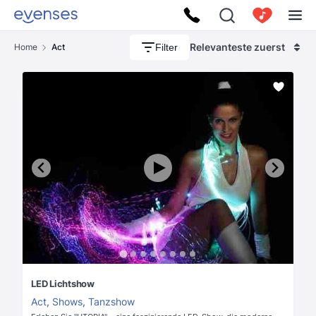
Relevanteste zuerst
Filter
Home
Act
LED Lichtshow
Act
,
Shows
,
Tanzshow