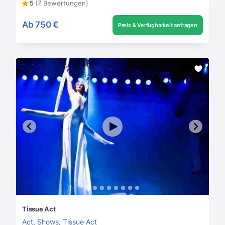
5
(7 Bewertungen)
Ab
750 €
Preis & Verfügbarkeit anfragen
Tissue Act
Act
,
Shows
,
Tissue Act