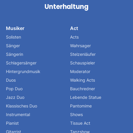
Unterhaltung
Musiker
Act
Solisten
Acts
Sänger
Wahrsager
Sängerin
Stelzenläufer
Schlagersänger
Schauspieler
Hintergrundmusik
Moderator
Duos
Walking Acts
Pop Duo
Bauchredner
Jazz Duo
Lebende Statue
Klassisches Duo
Pantomime
Instrumental
Shows
Pianist
Tissue Act
Gitarrist
Tanzshow