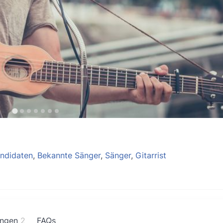
ndidaten
,
Bekannte Sänger
,
Sänger
,
Gitarrist
ngen
2
FAQs