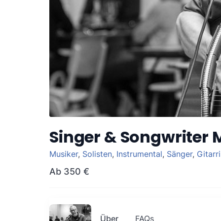
Singer & Songwriter 
Musiker
,
Solisten
,
Instrumental
,
Sänger
,
Gitarri
Ab
350 €
Über
FAQs