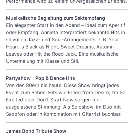
Performance wird zu einem unvergesslichen Erlebnis.
Musikalische Begleitung zum Sektempfang
Ein eleganter Start in den Abend – ideal zum Aperitif
oder Empfang. Annieta interpretiert bekannte Hits in
stilvollen Jazz- und Soul-Arrangements, z. B.
Your
Heart is Black as Night
,
Sweet Dreams
,
Autumn
Leaves
oder
Hit the Road Jack
. Eine musikalische
Untermalung mit Klasse und Stil.
Partyshow – Pop & Dance Hits
Von den 80ern bis heute: Diese Show bringt jedes
Event zum Beben! Hits wie
Freed from Desire
,
I'm So
Excited
oder
Don't Start Now
sorgen für
ausgelassene Stimmung. Als Soloshow, im Duo mit
Saxofon oder in Kombination mit Gitarrist buchbar.
James Bond Tribute Show