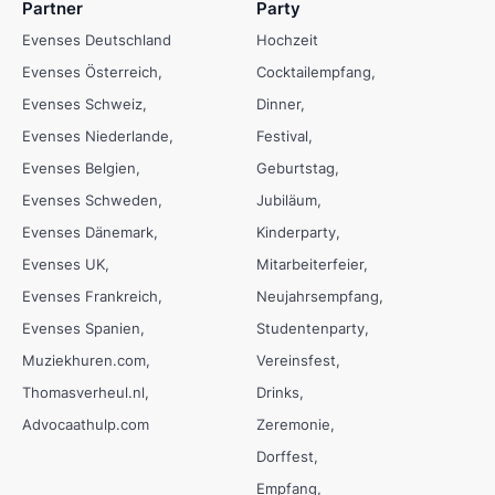
Partner
Party
Evenses Deutschland
Hochzeit
Evenses Österreich
Cocktailempfang
Evenses Schweiz
Dinner
Evenses Niederlande
Festival
Evenses Belgien
Geburtstag
Evenses Schweden
Jubiläum
Evenses Dänemark
Kinderparty
Evenses UK
Mitarbeiterfeier
Evenses Frankreich
Neujahrsempfang
Evenses Spanien
Studentenparty
Muziekhuren.com
Vereinsfest
Thomasverheul.nl
Drinks
Advocaathulp.com
Zeremonie
Dorffest
Empfang