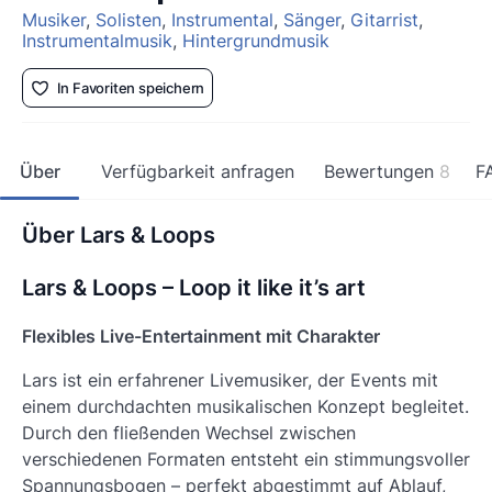
Musiker
,
Solisten
,
Instrumental
,
Sänger
,
Gitarrist
,
Instrumentalmusik
,
Hintergrundmusik
In Favoriten speichern
Über
Verfügbarkeit anfragen
Bewertungen
8
F
Über Lars & Loops
Lars & Loops – Loop it like it’s art
Flexibles Live-Entertainment mit Charakter
Lars ist ein erfahrener Livemusiker, der Events mit
einem durchdachten musikalischen Konzept begleitet.
Durch den fließenden Wechsel zwischen
verschiedenen Formaten entsteht ein stimmungsvoller
Spannungsbogen – perfekt abgestimmt auf Ablauf,