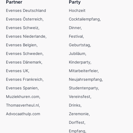
Partner
Party
Evenses Deutschland
Hochzeit
Evenses Österreich
Cocktailempfang
Evenses Schweiz
Dinner
Evenses Niederlande
Festival
Evenses Belgien
Geburtstag
Evenses Schweden
Jubiläum
Evenses Dänemark
Kinderparty
Evenses UK
Mitarbeiterfeier
Evenses Frankreich
Neujahrsempfang
Evenses Spanien
Studentenparty
Muziekhuren.com
Vereinsfest
Thomasverheul.nl
Drinks
Advocaathulp.com
Zeremonie
Dorffest
Empfang