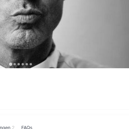
ngen
2
FAQs