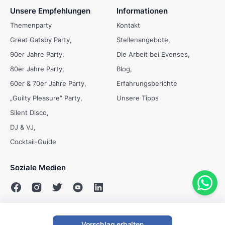
Unsere Empfehlungen
Informationen
Themenparty
Kontakt
Great Gatsby Party
Stellenangebote
90er Jahre Party
Die Arbeit bei Evenses
80er Jahre Party
Blog
60er & 70er Jahre Party
Erfahrungsberichte
„Guilty Pleasure“ Party
Unsere Tipps
Silent Disco
DJ & VJ
Cocktail-Guide
Soziale Medien
Vorschlag erhalten
© Evenses 2009 - 2026